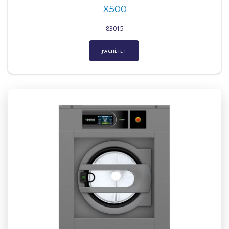
X500
83015
J’ACHÈTE !