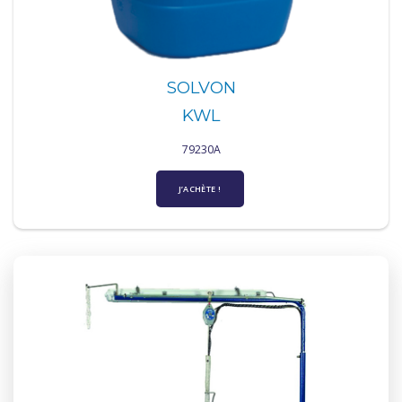
SOLVON
KWL
79230A
J’ACHÈTE !