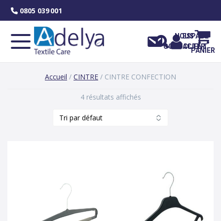
Skip
0805 039 001
to
content
NOUS
ESPACE
CONTACTER
CLIENT
PANIER
Accueil
/
CINTRE
/ CINTRE CONFECTION
4 résultats affichés