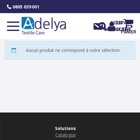
Skip
0805 039 001
to
content
NOUS
ESPACE
CONTACTER
CLIENT
PANIER
Aucun produit ne correspond à votre sélection.
Solutions
Catalogue