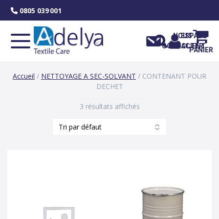
Skip
0805 039 001
to
content
NOUS
ESPACE
CONTACTER
CLIENT
PANIER
Accueil
/
NETTOYAGE A SEC-SOLVANT
/ CONTENANT POUR
DECHET
3 résultats affichés