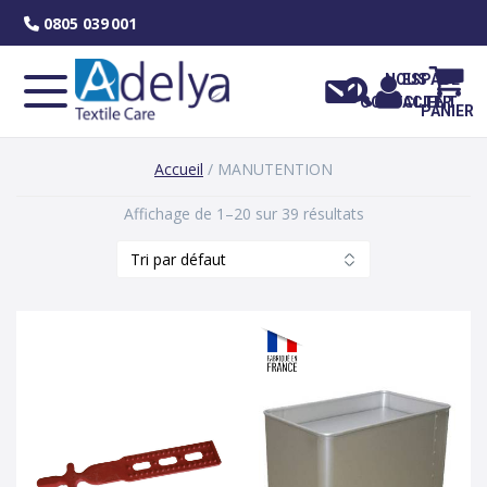
Skip
0805 039 001
to
content
NOUS
ESPACE
CONTACTER
CLIENT
PANIER
Accueil
/ MANUTENTION
Affichage de 1–20 sur 39 résultats