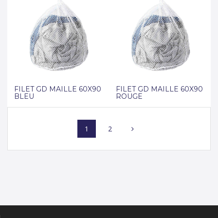
FILET GD MAILLE 60X90
FILET GD MAILLE 60X90
BLEU
ROUGE
Posts
Page
Page
1
2
navigation