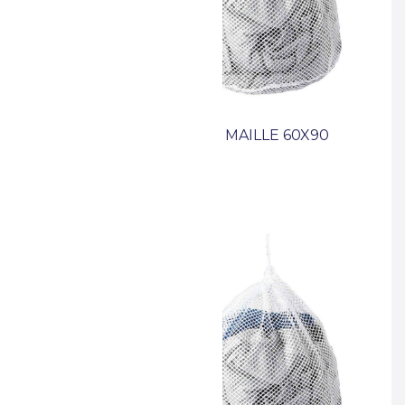
T ACIER 106 MM
FILET GD MAILLE 60X90
BLANC