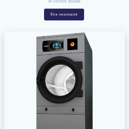
et séchoir double
Être recontacté