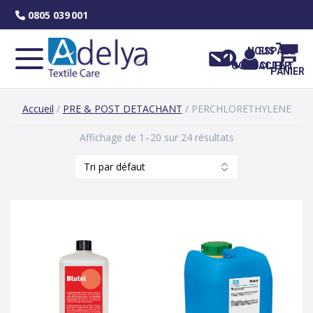
Skip
0805 039 001
to
content
NOUS
ESPACE
CONTACTER
CLIENT
PANIER
Accueil
/
PRE & POST DETACHANT
/ PERCHLORETHYLENE
Affichage de 1–20 sur 24 résultats