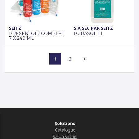
SEITZ
5 A SEC PAR SEITZ
PRESENTOIR COMPLET
PURASOL 1 L
7 X 240 ML
Posts
Page
Page
1
2
navigation
Solutions
Catalogue
Salon virtuel