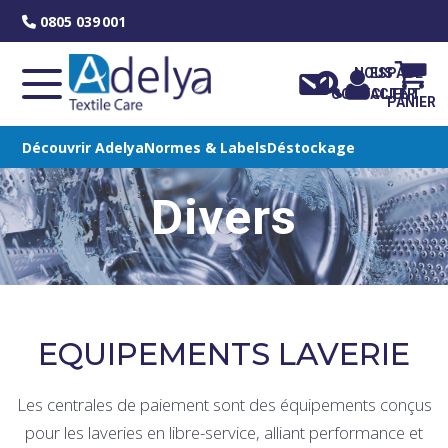
Skip
0805 039 001
to
content
NOUS
ESPACE
CONTACTER
CLIENT
PANIER
Découvrir Adelya
Normes & Labels
Déstockage
Divers
EQUIPEMENTS LAVERIE
Les centrales de paiement sont des équipements conçus
pour les laveries en libre-service, alliant performance et