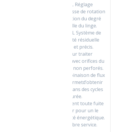
SPEED CONTROL Réglage
al
automatique de la vitesse de rotation
du tambour en fonction du degré
.
d’humidité résiduelle du linge.
n
HUMIDITY CONTROL Système de
contrôle de l’humidité résiduelle
hautement fiable et précis.
CARE TOUCH pour traiter
délicatement le linge avec orifices du
tambour emboutis et non perforés.
TRANS FLOW La combinaison de flux
d’air radial et axial permetd’obtenir
un séchage optimal dans des cycles
de courte durée.
HEAT CAPTURE prévient toute fuite
d’air et de la chaleur pour un le
confort et une efficacité énergétique.
Existe en version libre service.