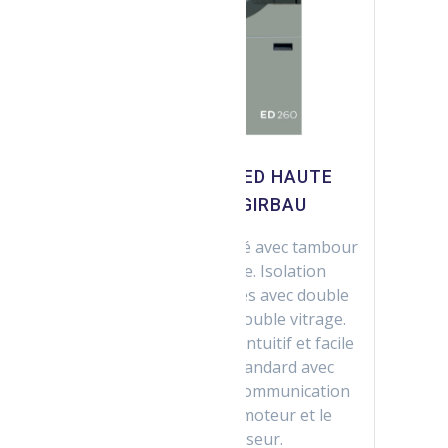
SÉCHOIR SÉRIE ED HAUTE
EFFICACITÉ GIRBAU
ur
Séchoir haute efficacité avec tambour
en acier inoxydable. Isolation
thermique des paroies avec double
r
panneau et hublot double vitrage.
Programmateur très intuitif et facile
d’usage. Livré en standard avec
GDRIVE système de communication
entre l’inverter, le moteur et le
r
microprocesseur.