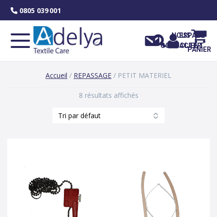
Skip
0805 039 001
to
content
NOUS
ESPACE
CONTACTER
CLIENT
PANIER
Accueil
/
REPASSAGE
/ PETIT MATERIEL
8 résultats affichés