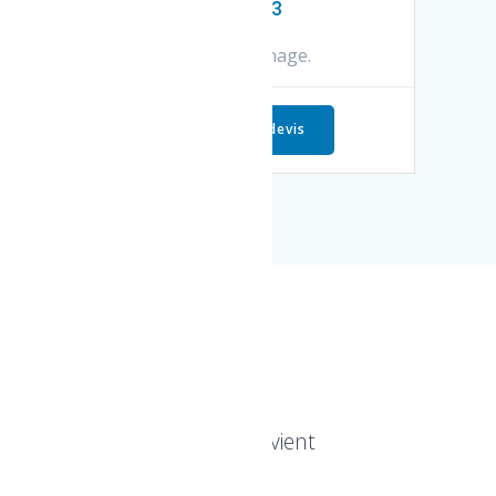
KAPPA 3
POST détachage.
Demande de devis
OT
ngs ayant peu de place, convient
nettoyage