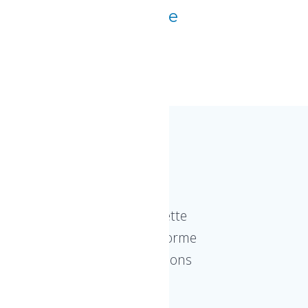
 le détachage du linge
 3
ace réduit (cm 100 x 85). Cette
versions. La KAPPA, est conforme
spirateur et au filtre à charbons
ersions :
ge.