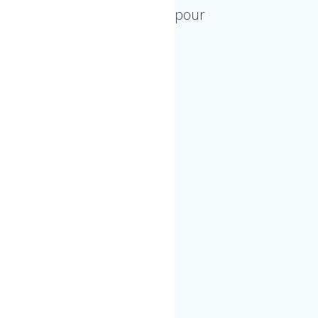
er tout type de tâche, idéale pour
 la confection.
oid
peur