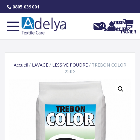
Skip
0805 039 001
to
content
NOUS
ESPACE
CONTACTER
CLIENT
PANIER
Accueil
/
LAVAGE
/
LESSIVE POUDRE
/ TREBON COLOR
25KG