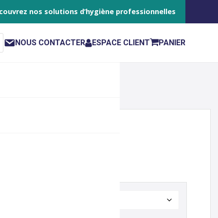
couvrez nos solutions d’hygiène professionnelles
NOUS CONTACTER
ESPACE CLIENT
PANIER
ECTION E52
ement
Effacer