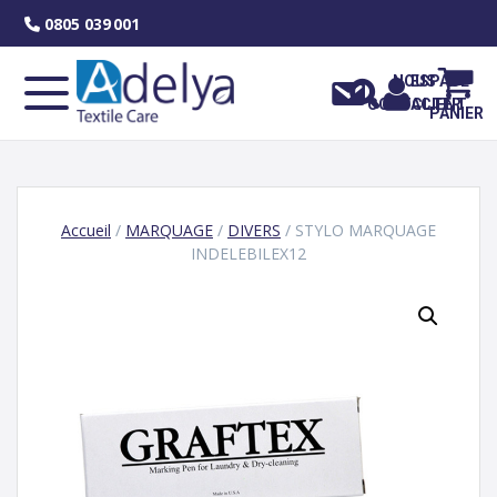
Skip
0805 039 001
to
content
NOUS
ESPACE
CONTACTER
CLIENT
PANIER
Accueil
/
MARQUAGE
/
DIVERS
/ STYLO MARQUAGE
INDELEBILEX12