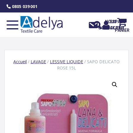
Skip
0805 039 001
to
content
NOUS
ESPACE
CONTACTER
CLIENT
PANIER
Accueil
/
LAVAGE
/
LESSIVE LIQUIDE
/ SAPO DELICATO
ROSE 15L