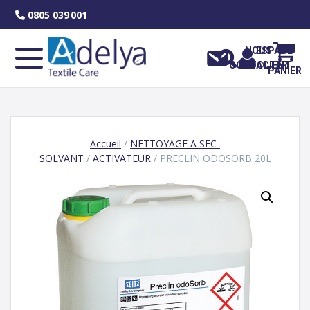
Skip
0805 039 001
to
content
NOUS
ESPACE
CONTACTER
CLIENT
PANIER
Accueil
/
NETTOYAGE A SEC-
SOLVANT
/
ACTIVATEUR
/ PRECLIN ODOSORB 20L