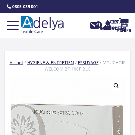
Skip
0805 039 001
to
content
NOUS
ESPACE
CONTACTER
CLIENT
PANIER
Accueil
/
HYGIENE & ENTRETIEN
/
ESSUYAGE
/ MOUCHOIR
WELCOM BT 100F BLC