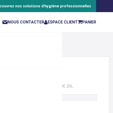
couvrez nos solutions d’hygiène professionnelles
NOUS CONTACTER
ESPACE CLIENT
PANIER
ESSIVE PRIME LAV / 4 BIDONS DE 20L
le n'est plus disponible à la vente.