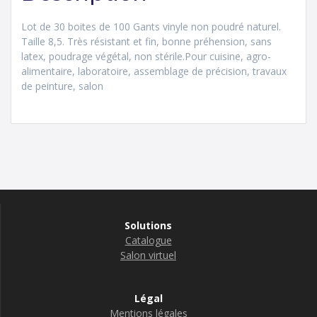
Lot de 30 boites de 100 Gants vinyle non poudré naturel.
Taille 8,5. Très résistant et fin, bonne préhension, sans
latex, poudrage végétal, non stérile.Pour cuisine, agro-
alimentaire, laboratoire, assemblage de précision, travaux
de peinture, salon
Solutions
Catalogue
Salon virtuel
Légal
Mentions légales