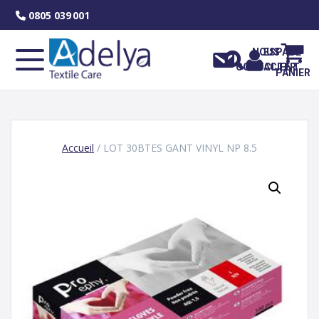
Skip
0805 039 001
to
content
NOUS
ESPACE
CONTACTER
CLIENT
PANIER
Accueil
/ LOT 30BTES GANT VINYL NP 8.5