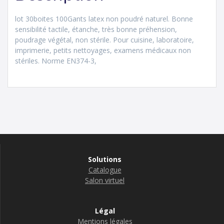
lot 30boites 100Gants latex non poudré naturel. Bonne
sensibilité tactile, étanche, très bonne préhension,
poudrage végétal, non stérile. Pour cuisine, laboratoire,
imprimerie, petits nettoyages, examens médicaux non
stériles. Norme EN374-3,
Solutions
Catalogue
Salon virtuel
Légal
Mentions légales