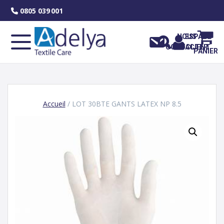
Skip
0805 039 001
to
content
NOUS
ESPACE
CONTACTER
CLIENT
PANIER
Accueil
/ LOT 30BTE GANTS LATEX NP 8.5