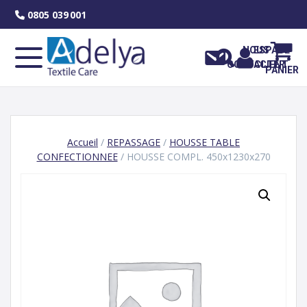
Skip
0805 039 001
to
content
NOUS
ESPACE
CONTACTER
CLIENT
PANIER
Accueil
/
REPASSAGE
/
HOUSSE TABLE
CONFECTIONNEE
/ HOUSSE COMPL. 450x1230x270