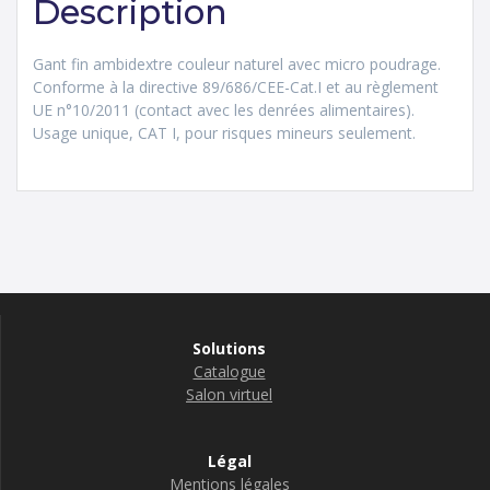
Description
Gant fin ambidextre couleur naturel avec micro poudrage.
Conforme à la directive 89/686/CEE-Cat.I et au règlement
UE n°10/2011 (contact avec les denrées alimentaires).
Usage unique, CAT I, pour risques mineurs seulement.
Solutions
Catalogue
Salon virtuel
Légal
Mentions légales