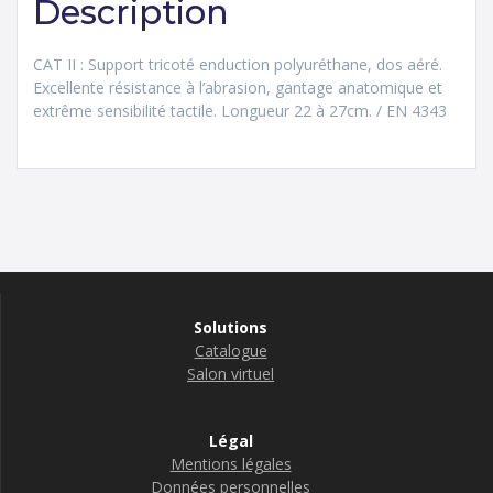
Description
CAT II : Support tricoté enduction polyuréthane, dos aéré.
Excellente résistance à l’abrasion, gantage anatomique et
extrême sensibilité tactile. Longueur 22 à 27cm. / EN 4343
Solutions
Catalogue
Salon virtuel
Légal
Mentions légales
Données personnelles