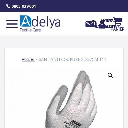
Skip
0805 039 001
to
content
NOUS
ESPACE
CONTACTER
CLIENT
PANIER
Accueil
/ GANT ANTI COUPURE 22/27CM T11