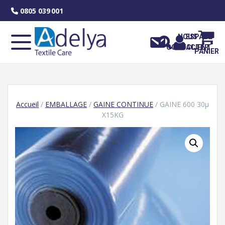
Skip
0805 039 001
to
content
NOUS
ESPACE
CONTACTER
CLIENT
PANIER
Accueil
/
EMBALLAGE
/
GAINE CONTINUE
/ GAINE 600 30µ
X15KG