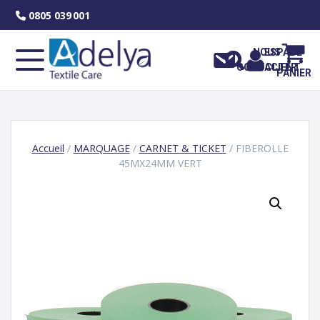
Skip
0805 039 001
to
content
NOUS
ESPACE
CONTACTER
CLIENT
PANIER
Accueil
/
MARQUAGE
/
CARNET & TICKET
/ FIBEROLLE
45MX24MM VERT