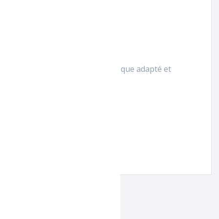
Insérer le rouleau de papier hygiénique adapté et
allation optimale.