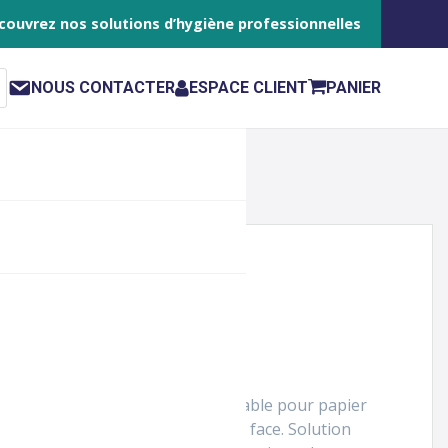
couvrez nos solutions d’hygiène professionnelles
NOUS CONTACTER
ESPACE CLIENT
PANIER
anuel en carton recyclé et recyclable pour papier
ntage facile avec adhésif double face. Solution