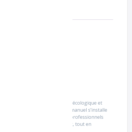
tributeur de papier hygiénique
écologique et
ributeur de papier hygiénique
manuel s’installe
 un choix idéal pour les espaces professionnels
ce et respect de l’environnement, tout en