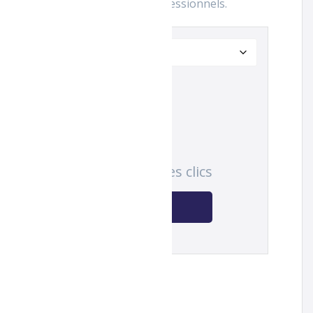
 et discrète, idéale pour les professionnels.
ement
Effacer
onnectez-vous
ur commander en quelques clics
Se connecter | S'inscrire