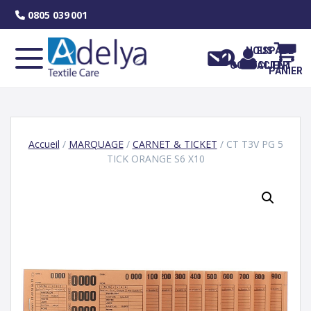
Skip
0805 039 001
to
content
NOUS
ESPACE
CONTACTER
CLIENT
PANIER
Accueil
/
MARQUAGE
/
CARNET & TICKET
/ CT T3V PG 5
TICK ORANGE S6 X10