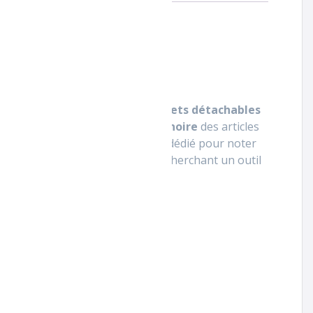
sionnels du pressing. Avec
5 tickets détachables
 la souche pressing. L’
impression noire
des articles
e. Chaque ticket offre un espace dédié pour noter
g
est idéal pour les pressings recherchant un outil