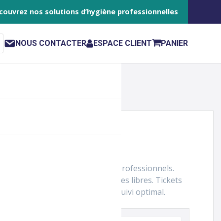
couvrez nos solutions d’hygiène professionnelles
NOUS CONTACTER
ESPACE CLIENT
PANIER
g 5 tickets orange série 2 pour professionnels.
re des articles courants avec cases libres. Tickets
gros numéros et jours pour un suivi optimal.