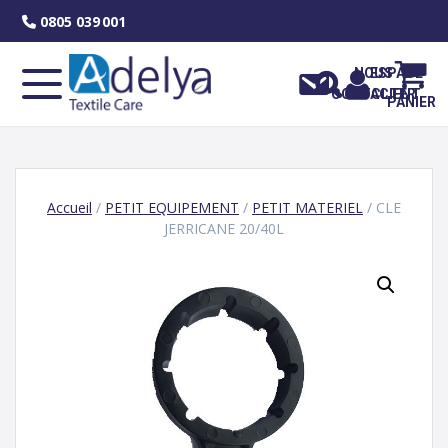
Skip
0805 039 001
to
content
NOUS
ESPACE
CONTACTER
CLIENT
PANIER
Accueil
/
PETIT EQUIPEMENT
/
PETIT MATERIEL
/ CLE
JERRICANE 20/40L