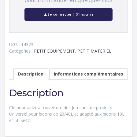
pour commander en quelques clics
Se connecter | S'inscrire
UGS :
14323
Catégories :
PETIT EQUIPEMENT
,
PETIT MATERIEL
Description
Informations complémentaires
Description
Clé pour aider à l’ouverture des Jerricans de produits.
Universel pour bidons de 20/40L et adapté aux bidons 10L
et 5L Seitz