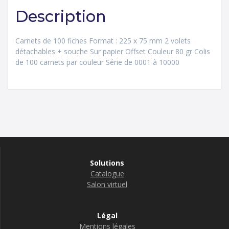
Description
Carnets de 100 fiches Format : 225 x 75 mm 2 volets
détachables + souche Sur papier Offset Couleur 80 gr Colis
de 100 carnets par couleur Série de 0001 à 10000
Solutions
Catalogue
Salon virtuel
Légal
Mentions légales