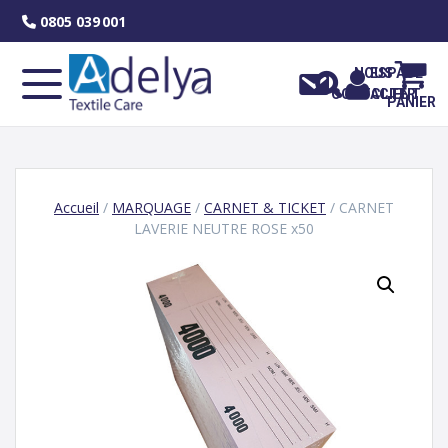
Skip
0805 039 001
to
content
NOUS
ESPACE
CONTACTER
CLIENT
PANIER
Accueil
/
MARQUAGE
/
CARNET & TICKET
/ CARNET
LAVERIE NEUTRE ROSE x50