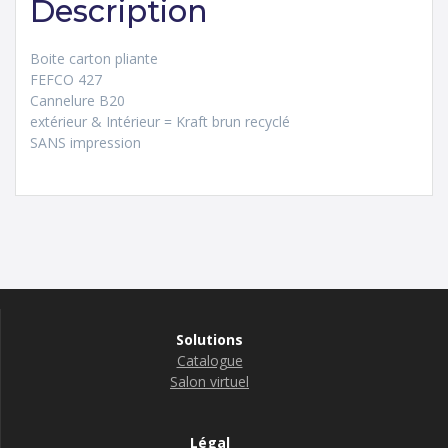
Description
Boite carton pliante
FEFCO 427
Cannelure B20
extérieur & Intérieur = Kraft brun recyclé
SANS impression
Solutions
Catalogue
Salon virtuel
Légal