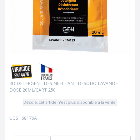
3D DETERGENT DESINFECTANT DESODO LAVANDE
DOSE 20ML/CART 250
Désolé, cet article n'est plus disponible à la vente.
UGS :
68176A