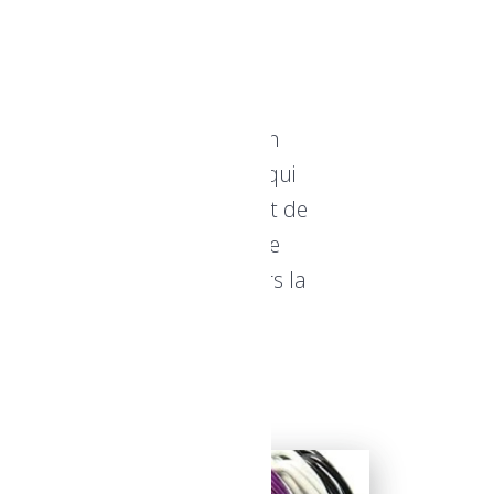
elya
ur vêtements en fil de fer en
efforce de créer des cintres qui
rend une variété de styles et de
u’il s’agisse de détaillants, de
e sur leur engagement envers la
enaire privilégié pour ceux qui
s avec élégance.