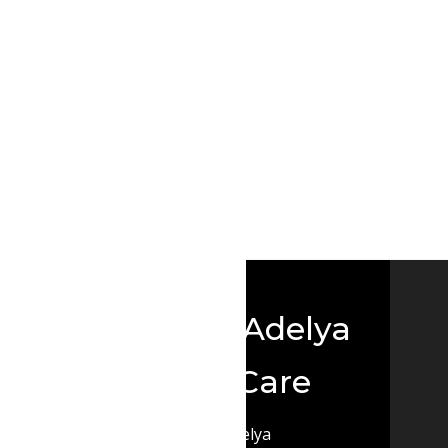
tte Anti-glisse
tonnée permettant de
e vêtement sur le cintre
e anti-dérapante pour
 le vêtement ne glisse.
Boutique Adelya
Textile Care
© 2026 Adelya