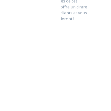
tous les avantages de ces
technologies et vous offre un cintre
de haute qualité. Vos clients et vous
même l’apprécieront !