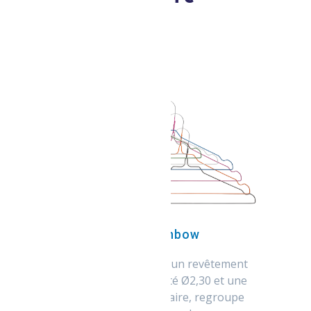
Cintres rainbow
e
La combinaison entre un revêtement
en zinc de haute qualité Ø2,30 et une
gaine PE supplémentaire, regroupe