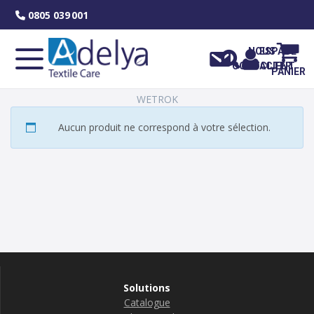
Skip
0805 039 001
to
content
NOUS
ESPACE
CONTACTER
CLIENT
PANIER
WETROK
Aucun produit ne correspond à votre sélection.
Solutions
Catalogue