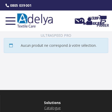
Skip
0805 039 001
to
content
NOUS
ESPACE
CONTACTER
CLIENT
PANIER
ULTRASPEED PRO
Aucun produit ne correspond à votre sélection.
Solutions
Catalogue