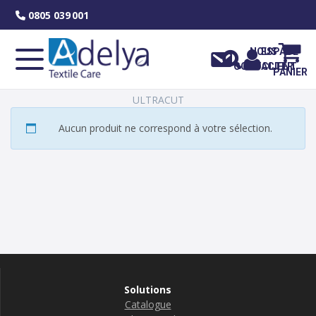
Skip
0805 039 001
to
content
NOUS
ESPACE
CONTACTER
CLIENT
PANIER
ULTRACUT
Aucun produit ne correspond à votre sélection.
Solutions
Catalogue