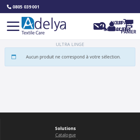
Skip
0805 039 001
to
content
NOUS
ESPACE
CONTACTER
CLIENT
PANIER
ULTRA LINGE
Aucun produit ne correspond à votre sélection.
Solutions
Catalogue