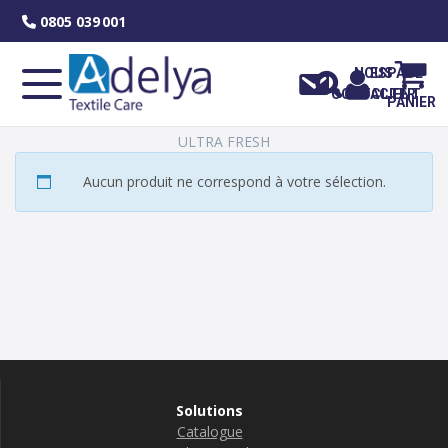
Skip
0805 039 001
to
content
NOUS
ESPACE
CONTACTER
CLIENT
PANIER
ULTRA FRESH
Aucun produit ne correspond à votre sélection.
Solutions
Catalogue