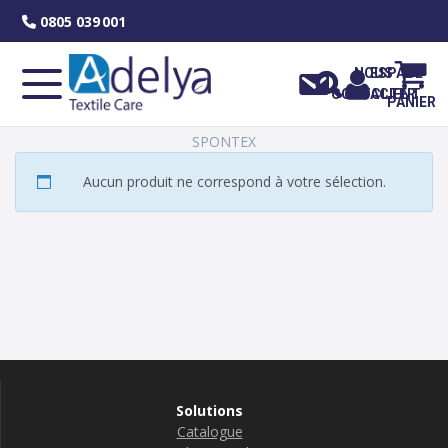
Skip
0805 039 001
to
content
NOUS
ESPACE
CONTACTER
CLIENT
PANIER
SPONTEX
Aucun produit ne correspond à votre sélection.
Solutions
Catalogue