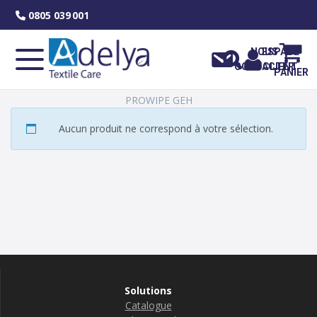
Skip
0805 039 001
to
content
NOUS
ESPACE
CONTACTER
CLIENT
PANIER
PROWIPE GEH
Aucun produit ne correspond à votre sélection.
Solutions
Catalogue