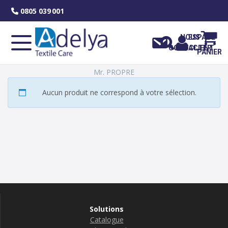
Skip
0805 039 001
to
content
NOUS
ESPACE
CONTACTER
CLIENT
PANIER
Mr. PROPRE
Aucun produit ne correspond à votre sélection.
Solutions
Catalogue