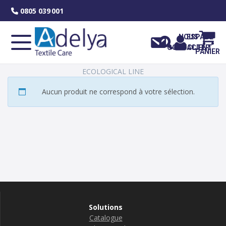
Skip
0805 039 001
to
content
NOUS
ESPACE
CONTACTER
CLIENT
PANIER
ECOLOGICAL LINE
Aucun produit ne correspond à votre sélection.
Solutions
Catalogue