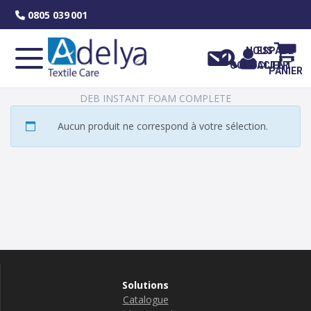
Skip
0805 039 001
to
content
NOUS
ESPACE
CONTACTER
CLIENT
PANIER
DEB INSTANT FOAM COMPLETE
Aucun produit ne correspond à votre sélection.
Solutions
Catalogue