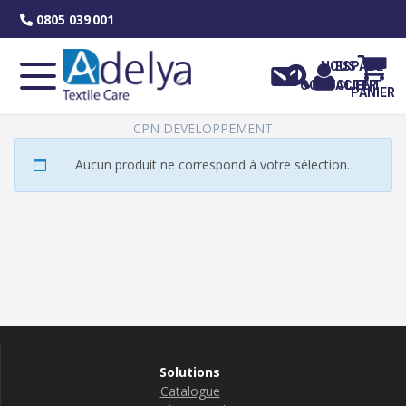
Skip
0805 039 001
to
content
NOUS
ESPACE
CONTACTER
CLIENT
PANIER
CPN DEVELOPPEMENT
Aucun produit ne correspond à votre sélection.
Solutions
Catalogue