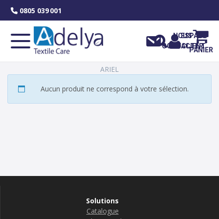
Skip
0805 039 001
to
content
NOUS
ESPACE
CONTACTER
CLIENT
PANIER
ARIEL
Aucun produit ne correspond à votre sélection.
Solutions
Catalogue