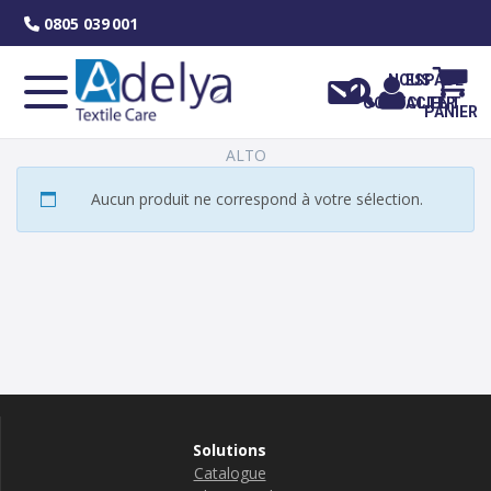
Skip
0805 039 001
to
content
NOUS
ESPACE
CONTACTER
CLIENT
PANIER
ALTO
Aucun produit ne correspond à votre sélection.
Solutions
Catalogue