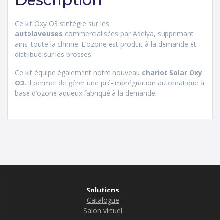
Description
Ce kit Oxy O3 s’intègre sur les
autolaveuses
commercialisées par Adelya, supprimant
ainsi toute la chimie. L’ozone est produit à la demande et
distribué sur les brosses.
Ce kit équipe également notre nouveau
chariot Solar Oxy
O3.
Il permet de gérer une pré-imprégnation automatique à
base d’ozone aqueux fabriqué à la demande.
Solutions
Catalogue
Salon virtuel