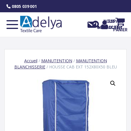
Skip
0805 039 001
to
content
NOUS
ESPACE
CONTACTER
CLIENT
PANIER
Accueil
/
MANUTENTION
/
MANUTENTION
BLANCHISSERIE
/ HOUSSE CAB EXT 152X80X50 BLEU