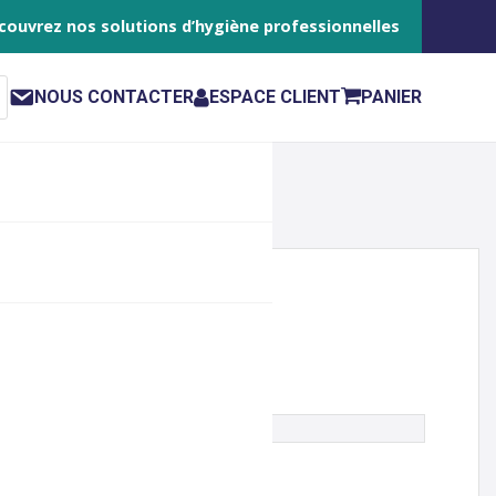
couvrez nos solutions d’hygiène professionnelles
NOUS CONTACTER
ESPACE CLIENT
PANIER
SH 250ML (REF 5ASEC 132431)
le n'est plus disponible à la vente.